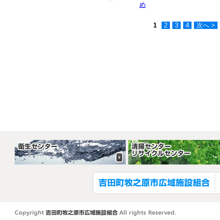
め
1
2
3
4
次へ >