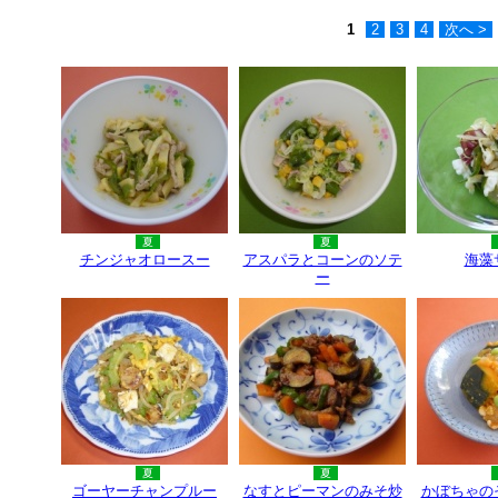
1
2
3
4
次へ >
夏
夏
チンジャオロースー
アスパラとコーンのソテ
海藻
ー
夏
夏
ゴーヤーチャンプルー
なすとピーマンのみそ炒
かぼちゃの