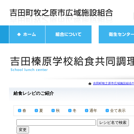
吉田町牧之原市広域施設組合T
給食レシピのご紹介
春
夏
秋
冬
通年
全て表示
／