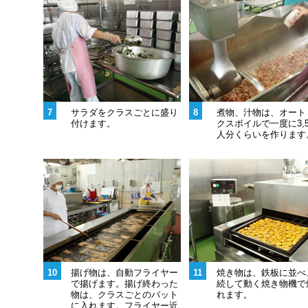
7
サラダをクラスごとに盛り
8
煮物、汁物は、オート
付けます。
クスボイルで一度に3,5
人分くらいを作ります
10
揚げ物は、自動フライヤー
11
焼き物は、鉄板に並べ
で揚げます。揚げ終わった
続して動く焼き物機で
物は、クラスごとのバット
れます。
に入れます。フライヤー近