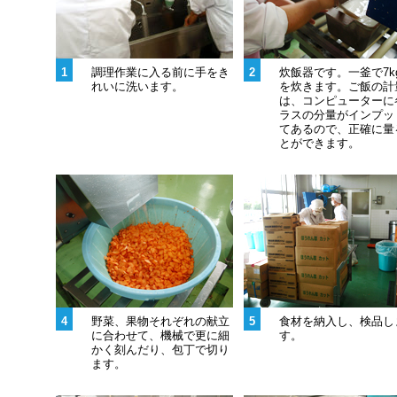
1
調理作業に入る前に手をき
2
炊飯器です。一釜で7k
れいに洗います。
を炊きます。ご飯の計
は、コンピューターに
ラスの分量がインプッ
てあるので、正確に量
とができます。
4
野菜、果物それぞれの献立
5
食材を納入し、検品し
に合わせて、機械で更に細
す。
かく刻んだり、包丁で切り
ます。