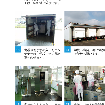
くは、50℃近い温度です。
13
食器やおかずの入ったコン
14
学校へ出発。3台の配
テナーは、学校ごとに配送
で学校へ運びます。
車へのせます。
16
学校からもどったコンテナ
17
食缶、バットは洗浄機