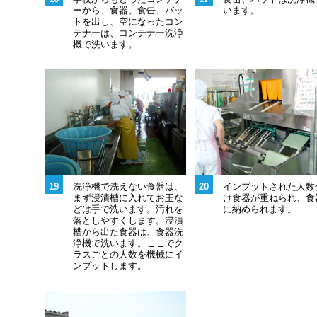
ーから、食器、食缶、バッ
います。
トを出し、空になったコン
テナーは、コンテナー洗浄
機で洗います。
19
洗浄機で洗えない食器は、
20
インプットされた人数
まず浸漬槽に入れてお玉な
け食器が重ねられ、食
どは手で洗います。汚れを
に納められます。
落としやすくします。浸漬
槽から出た食器は、食器洗
浄機で洗います。ここでク
ラスごとの人数を機械にイ
ンプットします。