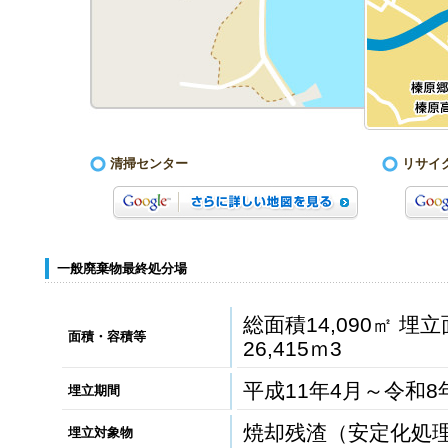
清掃センター
リサイ
一般廃棄物最終処分場
総面積14,090㎡ 埋立
面積・容積等
26,415ｍ3
平成11年4月～令和8
埋立期間
焼却残渣（安定化処
埋立対象物