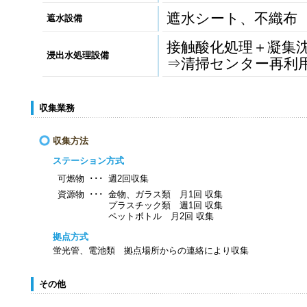
遮水シート、不織布
遮水設備
接触酸化処理＋凝集
浸出水処理設備
⇒清掃センター再利
収集業務
収集方法
ステーション方式
可燃物
･･･
週2回収集
資源物
･･･
金物、ガラス類 月1回 収集
プラスチック類 週1回 収集
ペットボトル 月2回 収集
拠点方式
蛍光管、電池類 拠点場所からの連絡により収集
その他