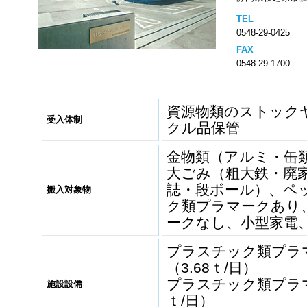
TEL
0548-29-0425
FAX
0548-29-1700
資源物類のストック
受入体制
クル品保管
金物類（アルミ・缶
大ごみ（粗大鉄・廃
誌・段ボール）、ペ
搬入対象物
ク類プラマークあり
ークなし、小型家電
プラスチック類プラ
（3.68ｔ/日）
プラスチック類プラマ
施設設備
ｔ/日）