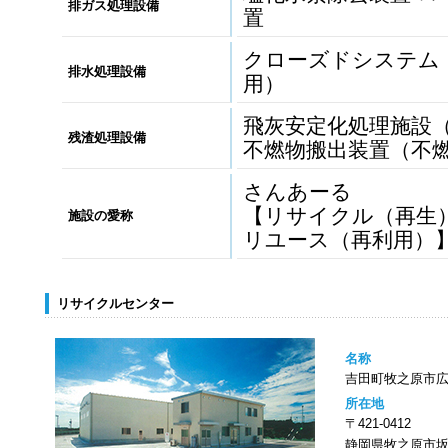
排ガス処理設備
置
クローズドシステム
排水処理設備
用）
飛灰安定化処理施設
残渣処理設備
不燃物搬出装置（不
さんあーる
【リサイクル（再生
施設の愛称
リユース（再利用）
リサイクルセンター
名称
吉田町牧之原市
所在地
〒421-0412
静岡県牧之原市坂部