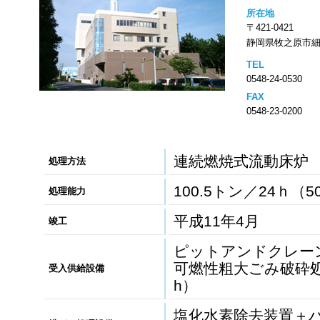
所在地
〒421-0421
静岡県牧之原市細江
TEL
0548-24-0530
FAX
0548-23-0200
連続燃焼式流動床炉
処理方法
100.5トン／24ｈ（5
処理能力
平成11年4月
竣工
ピットアンドクレー
可燃性粗大ごみ破砕
受入供給設備
h）
塩化水素除去装置＋