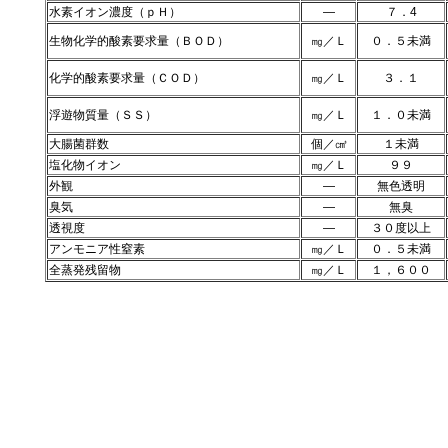
水素イオン濃度（ｐＨ）
―
７．4
生物化学的酸素要求量（ＢＯＤ）
㎎／Ｌ
０．５未満
化学的酸素要求量（ＣＯＤ）
㎎／Ｌ
３．１
浮遊物質量（ＳＳ）
㎎／Ｌ
１．０未満
大腸菌群数
個／㎤
１未満
塩化物イオン
㎎／Ｌ
９９
外観
―
無色透明
臭気
―
無臭
透視度
―
３０度以上
アンモニア性窒素
㎎／Ｌ
０．５未満
全蒸発残留物
㎎／Ｌ
１，６００