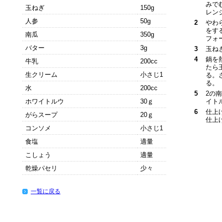
みで
玉ねぎ
150g
レン
人参
50g
2
やわ
をす
南瓜
350g
フォ
バター
3g
3
玉ね
4
鍋を
牛乳
200cc
たら
生クリーム
小さじ1
る。
る。
水
200cc
5
2の
ホワイトルウ
30ｇ
イト
6
仕上
がらスープ
20ｇ
仕上
コンソメ
小さじ1
食塩
適量
こしょう
適量
乾燥パセリ
少々
一覧に戻る