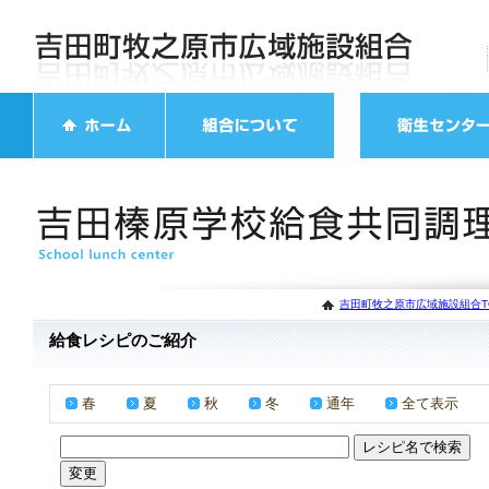
吉田町牧之原市広域施設組合T
給食レシピのご紹介
春
夏
秋
冬
通年
全て表示
／