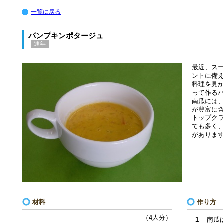
一覧に戻る
パンプキンポタージュ
通年
最近、スー
ントに備
料理を見
って作る
南瓜には
が豊富に
トップク
ても多く
がありま
材料
作り方
（4人分）
1
南瓜