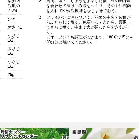
2
鶏肉に塩・こしょうをまぶした後、☆の調味料
枚(80g
程度の
を合わせて漬けこみ液をつくり、その中に鶏肉
もの)
を入れて30分程度味をなじませておく。
3
フライパンに油をひいて、弱めの中火で皮目か
少々
らふたをして焼く。色変わってきたら、裏返し
大さじ1
てさらに焼く。中まで火が通ったらできあが
り。
小さじ
（オーブンでも調理ができます。180℃で15分～
1/2
20分ほど焼いてください。）
大さじ
1/2
小さじ
1/2
25g