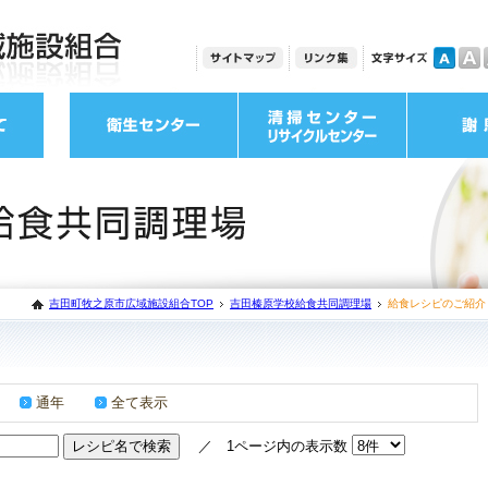
吉田町牧之原市広域施設組合TOP
吉田榛原学校給食共同調理場
給食レシピのご紹介
通年
全て表示
／ 1ページ内の表示数