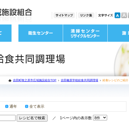
吉田町牧之原市広域施設組合TOP
吉田榛原学校給食共同調理場
給食レシピのご紹介
通年
全て表示
／ 1ページ内の表示数