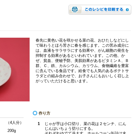
春先に黄色い花を咲かせる菜の花、おひたしなどにし
て味わうとほろ苦さに春を感じます。この苦み成分に
は、血液をサラサラにする効果や、がん細胞の発生を
抑制する効果があるといわれています。この他、か
ぜ、貧血、便秘予防、美肌効果があるビタミンＡ、Ｂ
群、Ｃ、鉄、カルシウム、カリウム、食物繊維を豊富
に含んでいる食品です。給食でも人気のあるポテトサ
ラダとの組み合わせで、お子さんにもおいしく召し上
がっていただけると思います。
作り方
（4人分）
1
じゃが芋は小口切り、菜の花は２センチ、にん
じんはいちょう切りにする。
200g
それぞれゆでて冷ます。ホールコーン缶詰は水