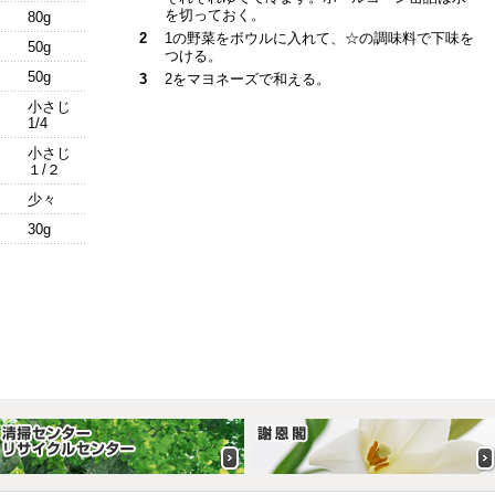
を切っておく。
80g
2
1の野菜をボウルに入れて、☆の調味料で下味を
50g
つける。
50g
3
2をマヨネーズで和える。
小さじ
1/4
小さじ
１/２
少々
30g