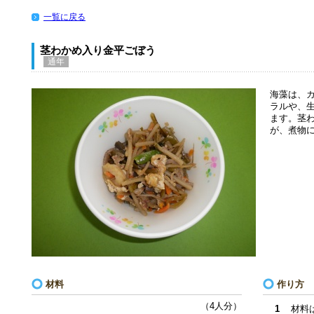
一覧に戻る
茎わかめ入り金平ごぼう
通年
海藻は、
ラルや、
ます。茎
が、煮物
材料
作り方
（4人分）
1
材料