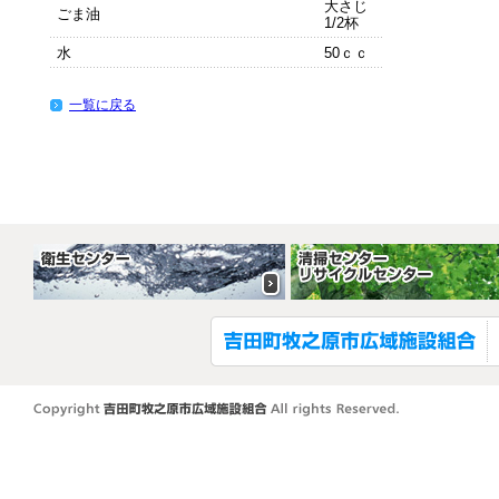
大さじ
ごま油
1/2杯
水
50ｃｃ
一覧に戻る