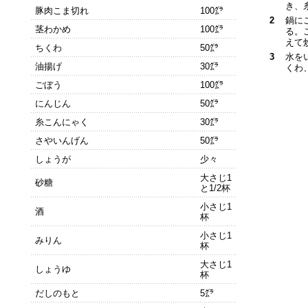
き、
豚肉こま切れ
100㌘
2
鍋に
茎わかめ
100㌘
る。
えて
ちくわ
50㌘
3
水を
油揚げ
30㌘
くわ
ごぼう
100㌘
にんじん
50㌘
糸こんにゃく
30㌘
さやいんげん
50㌘
しょうが
少々
大さじ1
砂糖
と1/2杯
小さじ1
酒
杯
小さじ1
みりん
杯
大さじ1
しょうゆ
杯
だしのもと
5㌘