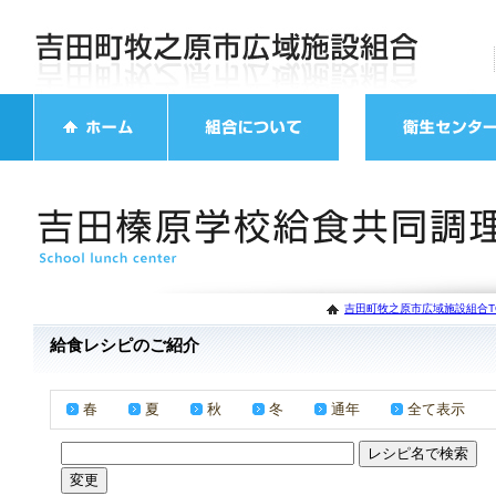
吉田町牧之原市広域施設組合T
給食レシピのご紹介
春
夏
秋
冬
通年
全て表示
／