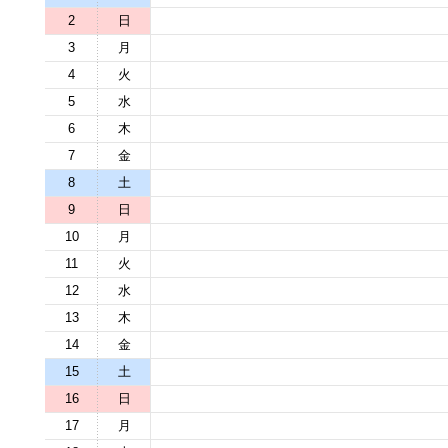
2
日
3
月
4
火
5
水
6
木
7
金
8
土
9
日
10
月
11
火
12
水
13
木
14
金
15
土
16
日
17
月