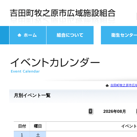
吉田町牧之原市広域
月別イベント一覧
2026
08
年
月
日付
曜日
イベント
1
土