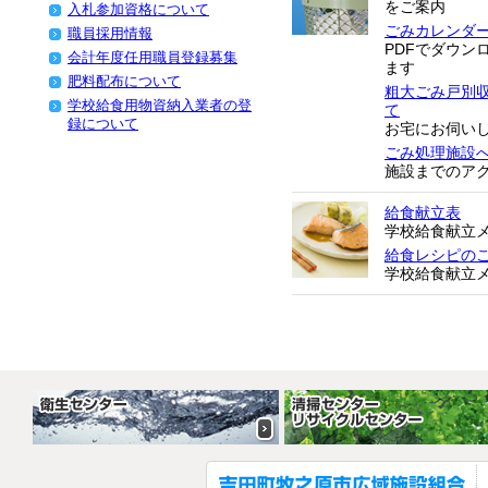
をご案内
入札参加資格について
ごみカレンダ
職員採用情報
PDFでダウン
会計年度任用職員登録募集
ます
肥料配布について
粗大ごみ戸別
学校給食用物資納入業者の登
て
録について
お宅にお伺い
ごみ処理施設
施設までのア
給食献立表
学校給食献立
給食レシピの
学校給食献立