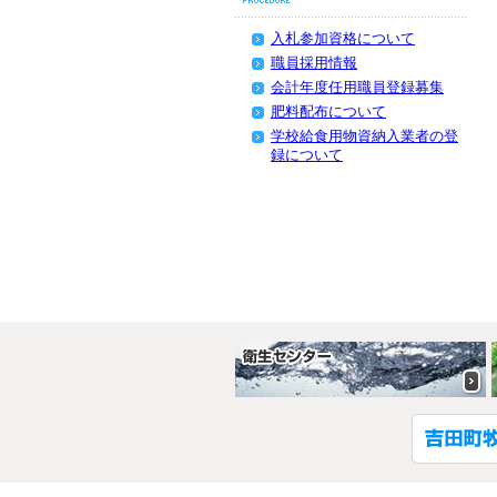
入札参加資格について
職員採用情報
会計年度任用職員登録募集
肥料配布について
学校給食用物資納入業者の登
録について