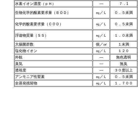
水素イオン濃度（ｐＨ）
―
７．1
生物化学的酸素要求量（ＢＯＤ）
㎎／Ｌ
０．５未満
化学的酸素要求量（ＣＯＤ）
㎎／Ｌ
０．５未満
浮遊物質量（ＳＳ）
㎎／Ｌ
１．０未満
大腸菌群数
個／㎤
１未満
塩化物イオン
㎎／Ｌ
１２０
外観
―
無色透明
臭気
―
無臭
透視度
―
３０度以上
アンモニア性窒素
㎎／Ｌ
０．５未満
全蒸発残留物
㎎／Ｌ
１，７００