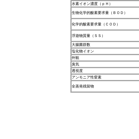
水素イオン濃度（ｐＨ）
生物化学的酸素要求量（ＢＯＤ）
化学的酸素要求量（ＣＯＤ）
浮遊物質量（ＳＳ）
大腸菌群数
塩化物イオン
外観
臭気
透視度
アンモニア性窒素
全蒸発残留物