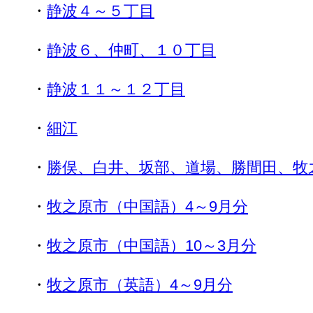
・
静波４～５丁目
・
静波６、仲町、１０丁目
・
静波１１～１２丁目
・
細江
・
勝俣、白井、坂部、道場、勝
間田
、牧
・
牧之原市
（中国語）4～9月分
・
牧之原市（中国語）10～3月分
・
牧之原市（英語）4～9月分