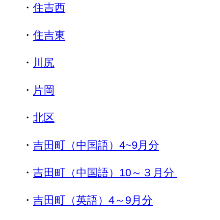
・
住吉西
・
住吉東
・
川尻
・
片岡
・
北区
・
吉田町（中国語）4~9月分
・
吉田
町（中国語）10～３月分
・
吉田町（英語）4～9月分