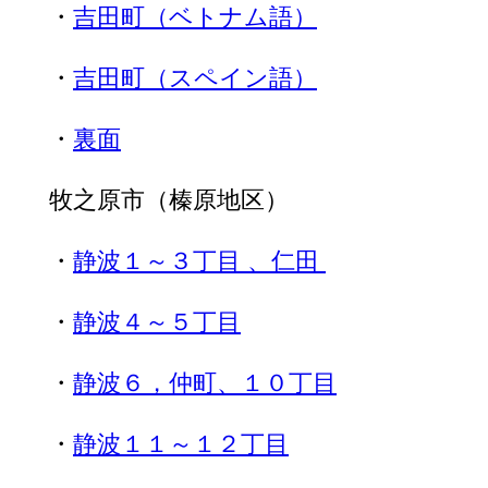
・
吉田町（ベトナム語）
・
吉田町（スペイン語）
・
裏面
牧之原市（榛原地区）
・
静波１～３丁目 、仁田
・
静波４～５丁目
・
静波６，仲町、１０丁目
・
静波１１～１２丁目